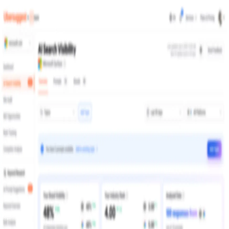
Inloggen bij Ubersuggest
Doorgaan met Google
of met je e-mailadres
E-mailadres
Wachtwoord
Onthoud mij
Wachtwoord vergeten
Inloggen
Heb je geen account?
Registreer je hier