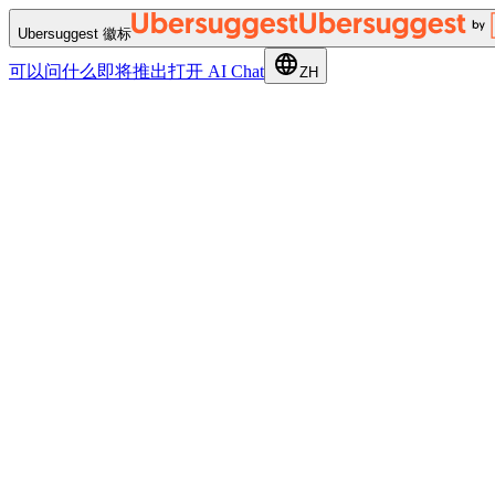
Ubersuggest 徽标
可以问什么
即将推出
打开 AI Chat
ZH
37+
背后的SEO工具
1
个对话
0
次标签页切换
U
Ubersuggest AI
app.neilpatel.com
给我一个关于关键词“best seo tools”的概览
已调用
Keyword Overview
关键词
best seo tools
搜索量
3,600